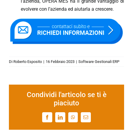
l’azienda, OPERA MES ha il grande vantaggio di
evolvere con l’azienda ed aiutarla a crescere.
Di
Roberto Esposito
|
16 Febbraio 2023
|
Software Gestionali ERP
Condividi l'articolo se ti è
piaciuto
Facebook
LinkedIn
WhatsApp
Email