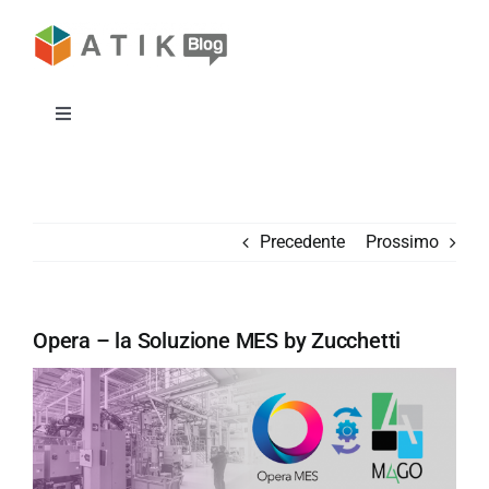
Salta
al
contenuto
Toggle
Navigation
Azienda
Precedente
Prossimo
Lavora con noi
Sito
Opera – la Soluzione MES by Zucchetti
Contatti
Cerca
per: