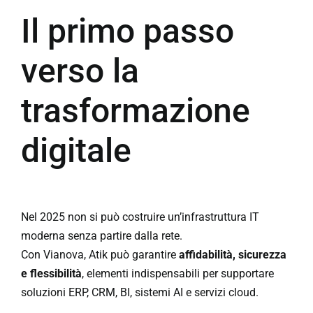
Il primo passo
verso la
trasformazione
digitale
Nel 2025 non si può costruire un’infrastruttura IT
moderna senza partire dalla rete.
Con
Vianova
, Atik può garantire
affidabilità, sicurezza
e flessibilità
, elementi indispensabili per supportare
soluzioni ERP, CRM, BI, sistemi AI e servizi cloud.