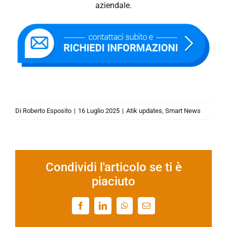
aziendale.
Di
Roberto Esposito
|
16 Luglio 2025
|
Atik updates
,
Smart News
Condividi l'articolo se ti è
piaciuto
Facebook
LinkedIn
WhatsApp
Email